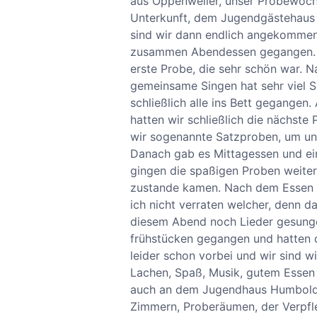
aus Oppenweiler, unser Probewoche
Unterkunft, dem Jugendgästehaus 
sind wir dann endlich angekommen 
zusammen Abendessen gegangen. Wi
erste Probe, die sehr schön war. 
gemeinsame Singen hat sehr viel 
schließlich alle ins Bett gegange
hatten wir schließlich die nächs
wir sogenannte Satzproben, um uns
Danach gab es Mittagessen und ei
gingen die spaßigen Proben weite
zustande kamen. Nach dem Essen h
ich nicht verraten welcher, denn d
diesem Abend noch Lieder gesunge
frühstücken gegangen und hatten 
leider schon vorbei und wir sind 
Lachen, Spaß, Musik, gutem Essen 
auch an dem Jugendhaus Humboldt
Zimmern, Proberäumen, der Verpfle