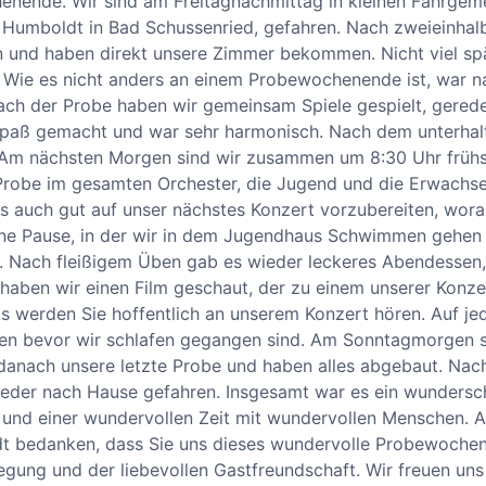
nende. Wir sind am Freitagnachmittag in kleinen Fahrgeme
Humboldt in Bad Schussenried, gefahren. Nach zweieinhalb
und haben direkt unsere Zimmer bekommen. Nicht viel spät
e es nicht anders an einem Probewochenende ist, war na
Nach der Probe haben wir gemeinsam Spiele gespielt, gered
Spaß gemacht und war sehr harmonisch. Nach dem unterhal
n. Am nächsten Morgen sind wir zusammen um 8:30 Uhr früh
te Probe im gesamten Orchester, die Jugend und die Erwac
 auch gut auf unser nächstes Konzert vorzubereiten, worau
ne Pause, in der wir in dem Jugendhaus Schwimmen gehen 
r. Nach fleißigem Üben gab es wieder leckeres Abendesse
aben wir einen Film geschaut, der zu einem unserer Konze
as werden Sie hoffentlich an unserem Konzert hören. Auf je
n bevor wir schlafen gegangen sind. Am Sonntagmorgen s
danach unsere letzte Probe und haben alles abgebaut. Na
wieder nach Hause gefahren. Insgesamt war es ein wunders
und einer wundervollen Zeit mit wundervollen Menschen. An
 bedanken, dass Sie uns dieses wundervolle Probewochen
gung und der liebevollen Gastfreundschaft. Wir freuen uns 