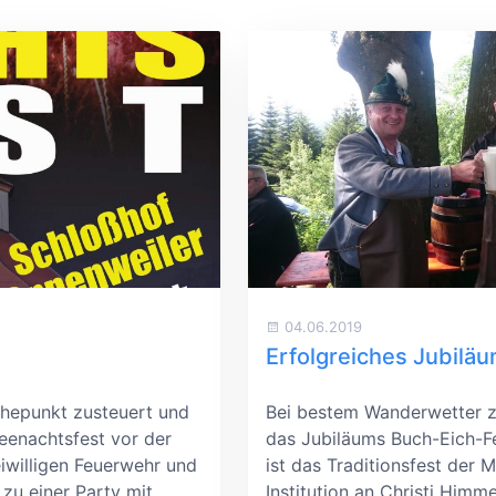
04.06.2019
Erfolgreiches Jubilä
hepunkt zusteuert und
Bei bestem Wanderwetter z
eenachtsfest vor der
das Jubiläums Buch-Eich-Fe
iwilligen Feuerwehr und
ist das Traditionsfest der 
zu einer Party mit
Institution an Christi Himm