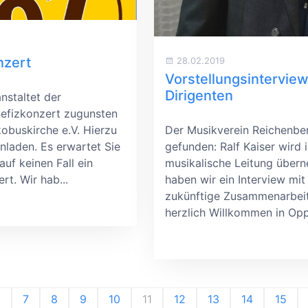
nzert
28.02.2019
Vorstellungsintervie
Dirigenten
nstaltet der
nefizkonzert zugunsten
obuskirche e.V. Hierzu
Der Musikverein Reichenber
inladen. Es erwartet Sie
gefunden: Ralf Kaiser wird 
uf keinen Fall ein
musikalische Leitung übern
rt. Wir hab...
haben wir ein Interview mit
zukünftige Zusammenarbeit 
herzlich Willkommen in Opp
6
7
8
9
10
11
12
13
14
15