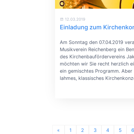
12.03.2019
Einladung zum Kirchenko
Am Sonntag den 07.04.2019 vera
Musikverein Reichenberg ein Be
des Kirchenbaufördervereins Jak
möchten wir Sie recht herzlich e
ein gemischtes Programm. Aber a
lahmes, klassisches Kirchenkonze
«
1
2
3
4
5