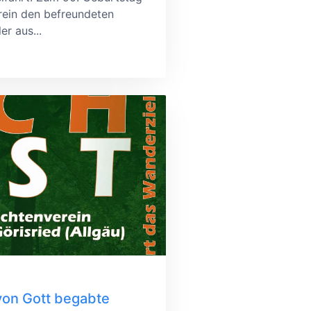
rein den befreundeten
r aus...
von Gott begabte