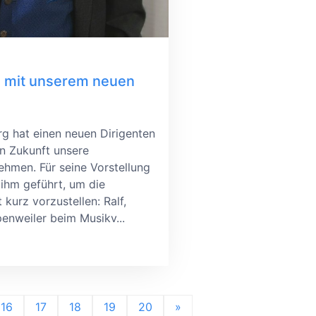
w mit unserem neuen
g hat einen neuen Dirigenten
in Zukunft unsere
ehmen. Für seine Vorstellung
 ihm geführt, um die
kurz vorzustellen: Ralf,
enweiler beim Musikv...
16
17
18
19
20
»